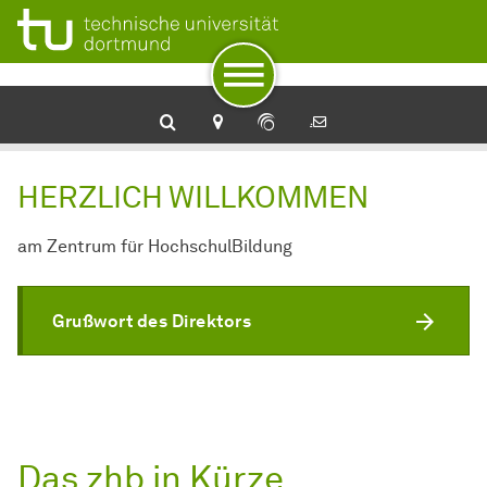
Zur Navigation
Zum Schnellzugriff
Zum Fuß der Seite mit weiteren Services
Zum Inhalt
Zur Startseite
HERZLICH WILLKOMMEN
am Zentrum für HochschulBildung
Grußwort des Direktors
Das zhb in Kürze