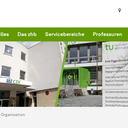
lles
Das zhb
Servicebereiche
Professuren
ind hier:
s zhb
Organisation