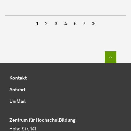
Nächste
1
2
3
4
5
Zum Seit
Kontakt
Anfahrt
UniMail
Zentrum für HochschulBildung
Hohe Str. 141