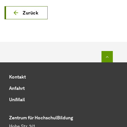
Zurück
Zum Seit
Kontakt
Anfahrt
UniMail
Zentrum für HochschulBildung
Hohe Str. 141