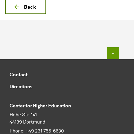
Back
To top o
Contact
Directions
Center for Higher Education
Hohe Str. 141
44139 Dortmund
Phone: +49 231 755-6630